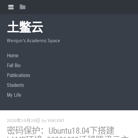
土鳖云
Wenjun's Academic Space
Home
Full Bio
Publications
Students
My Life
2020年10月29日
by
VINCENT
密码保护：Ubuntu18.04下搭建